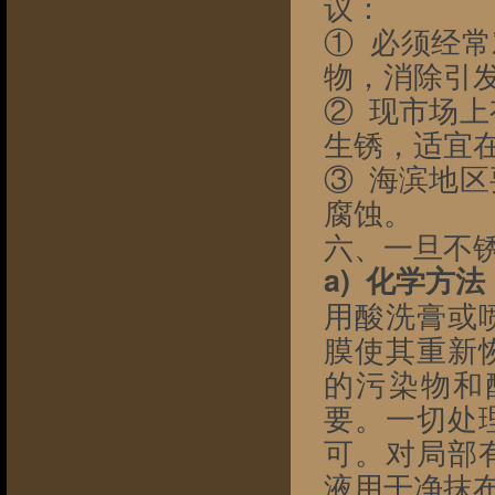
议：
①  必须
物，消除引
②  现市场
生锈，适宜
③  海滨地
腐蚀。
六、一旦不
a)  化学方法
用酸洗膏或
膜使其重新
的污染物和
要。一切处
可。对局部
液用干净抹