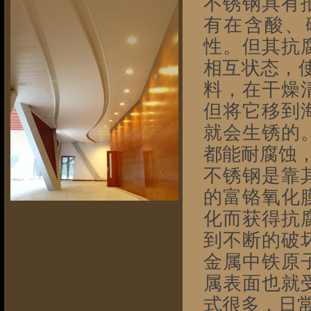
不锈钢具有
有在含酸、
性。但其抗
相互状态，
料，在干燥
但将它移到
就会生锈的
都能耐腐蚀
不锈钢是靠
的富铬氧化
化而获得抗
到不断的破
金属中铁原
属表面也就
式很多，日