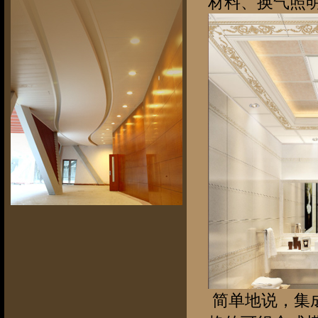
材料、换气照
简单地说，集